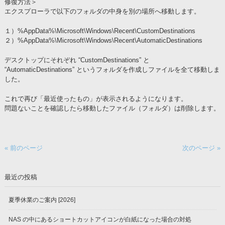
修復方法＞
エクスプローラで以下のフォルダの中身を別の場所へ移動します。
１）%AppData%\Microsoft\Windows\Recent\CustomDestinations
２）%AppData%\Microsoft\Windows\Recent\AutomaticDestinations
デスクトップにそれぞれ “CustomDestinations” と
“AutomaticDestinations” というフォルダを作成しファイルを全て移動しま
した。
これで再び「最近使ったもの」が表示されるようになります。
問題ないことを確認したら移動したファイル（フォルダ）は削除します。
« 前のページ
次のページ »
最近の投稿
夏季休業のご案内 [2026]
NAS の中にあるショートカットアイコンが白紙になった場合の対処