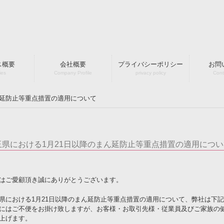
ス概要
会社概要
プライバシーポリシー
お問
ies
Company Profile
privacy policy
Cont
延防止等重点措置の適用について
玉県における1月21日以降のまん延防止等重点措置の適用につい
はご愛顧頂き誠にありがとうございます。
県における1月21日以降のまん延防止等重点措置の適用について、弊社は下
にはご不便をお掛け致しますが、お客様・お取引先様・従業員及びご家族の
上げます。