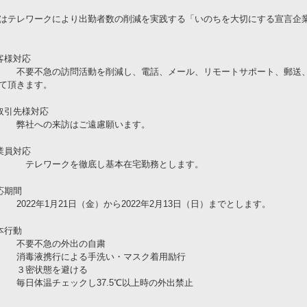
はテレワークにより出勤者数の削減を実践する「いのちを大切にする宣言企
客様対応
要不急の訪問活動を削減し、電話、メール、リモートサポート、郵送、
て頂きます。
取引先様対応
社への来訪はご遠慮願います。
業員対応
レワークを徹底し基本在宅勤務とします。
応期間
22年1月21日（金）から2022年2月13日（日）までとします。
本行動
要不急の外出の自粛
毒液携行による手洗い・マスク着用励行
密状態を避ける
日体温チェックし37.5℃以上時の外出禁止