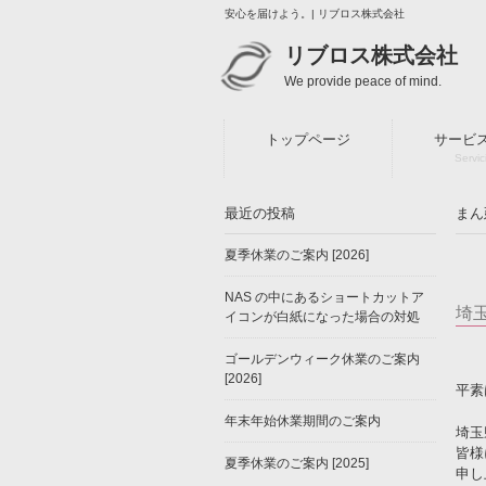
安心を届けよう。| リブロス株式会社
リブロス株式会社
We provide peace of mind.
トップページ
サービ
Servic
最近の投稿
まん
夏季休業のご案内 [2026]
NAS の中にあるショートカットア
埼
イコンが白紙になった場合の対処
ゴールデンウィーク休業のご案内
[2026]
平素
年末年始休業期間のご案内
埼玉
皆様
夏季休業のご案内 [2025]
申し