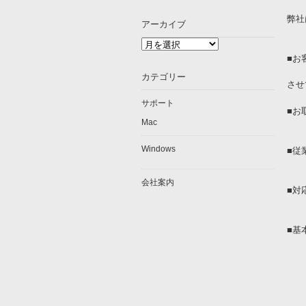
弊社
アーカイブ
ア
ー
■お
カ
不
カテゴリー
イ
させ
ブ
サポート
■お
Mac
弊
Windows
■従
テ
会社案内
■対
20
■基
不
消
３
毎