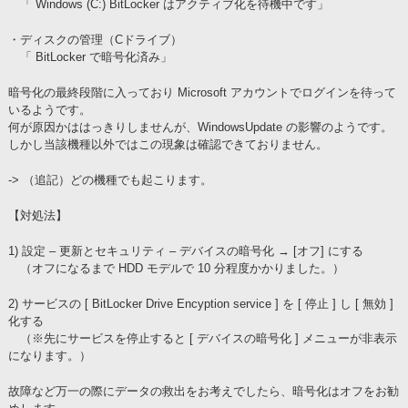
「 Windows (C:) BitLocker はアクティブ化を待機中です」
・ディスクの管理（Cドライブ）
「 BitLocker で暗号化済み」
暗号化の最終段階に入っており Microsoft アカウントでログインを待って
いるようです。
何が原因かははっきりしませんが、WindowsUpdate の影響のようです。
しかし当該機種以外ではこの現象は確認できておりません。
-> （追記）どの機種でも起こります。
【対処法】
1) 設定 – 更新とセキュリティ – デバイスの暗号化 → [オフ] にする
（オフになるまで HDD モデルで 10 分程度かかりました。）
2) サービスの [ BitLocker Drive Encyption service ] を [ 停止 ] し [ 無効 ]
化する
（※先にサービスを停止すると [ デバイスの暗号化 ] メニューが非表示
になります。）
故障など万一の際にデータの救出をお考えでしたら、暗号化はオフをお勧